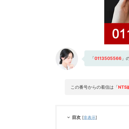
「
0113505566
」
この番号からの着信は「
NT
目次
[
非表示
]