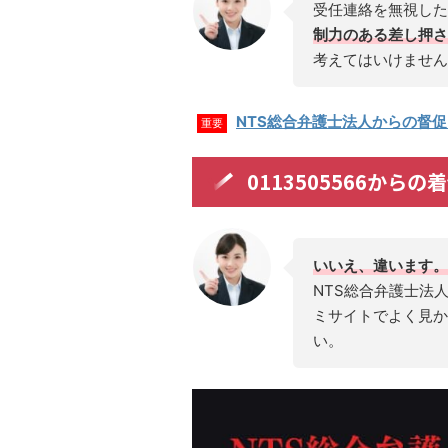
受任連絡を無視した
制力のある差し押さ
考えてはいけません
NTS総合弁護士法人からの督
重要
0113505566から
いいえ、違います。
NTS総合弁護士法
ミサイトでよく見か
い。