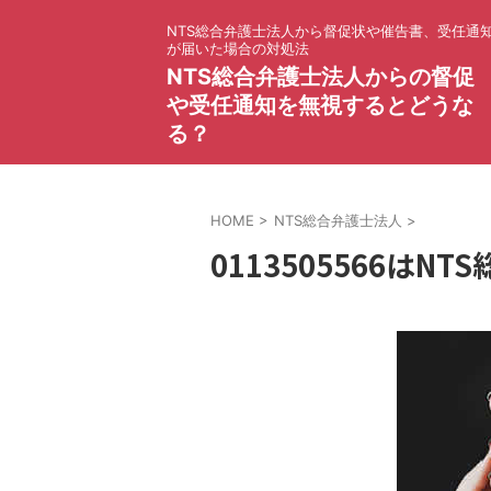
NTS総合弁護士法人から督促状や催告書、受任通
が届いた場合の対処法
NTS総合弁護士法人からの督促
や受任通知を無視するとどうな
る？
HOME
>
NTS総合弁護士法人
>
0113505566は