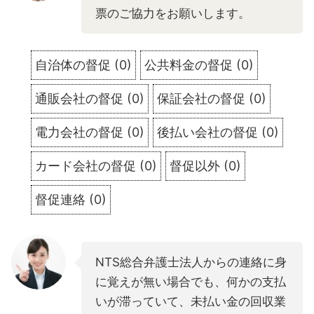
票のご協力をお願いします。
自治体の督促
(
0
)
公共料金の督促
(
0
)
通販会社の督促
(
0
)
保証会社の督促
(
0
)
電力会社の督促
(
0
)
後払い会社の督促
(
0
)
カード会社の督促
(
0
)
督促以外
(
0
)
督促連絡
(
0
)
NTS総合弁護士法人からの連絡に身
に覚えが無い場合でも、何かの支払
いが滞っていて、未払い金の回収業